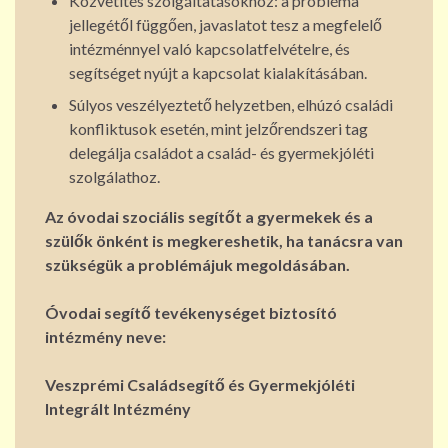
Közvetítés szolgáltatásokhoz: a probléma
jellegétől függően, javaslatot tesz a megfelelő
intézménnyel való kapcsolatfelvételre, és
segítséget nyújt a kapcsolat kialakításában.
Súlyos veszélyeztető helyzetben, elhúzó családi
konfliktusok esetén, mint jelzőrendszeri tag
delegálja családot a család- és gyermekjóléti
szolgálathoz.
Az óvodai szociális segítőt a gyermekek és a
szülők önként is megkereshetik, ha tanácsra van
szükségük a problémájuk megoldásában.
Óvodai segítő tevékenységet biztosító
intézmény neve:
Veszprémi Családsegítő és Gyermekjóléti
Integrált Intézmény