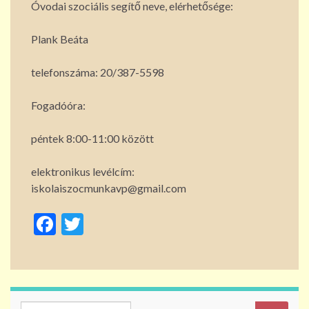
Óvodai szociális segítő neve, elérhetősége:
Plank Beáta
telefonszáma: 20/387-5598
Fogadóóra:
péntek 8:00-11:00 között
elektronikus levélcím:
iskolaiszocmunkavp@gmail.com
F
T
ac
w
e
itt
b
er
Search for: