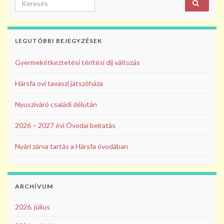
o
o
k
LEGUTÓBBI BEJEGYZÉSEK
Gyermekétkeztetési térítési díj változás
Hársfa ovi tavaszi játszóháza
Nyusziváró családi délután
2026 – 2027 évi Óvodai beíratás
Nyári zárva tartás a Hársfa óvodában
ARCHÍVUM
2026. július