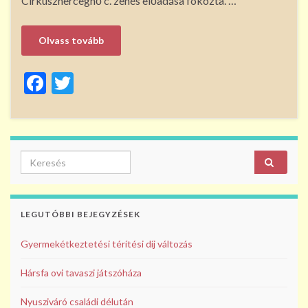
Cirkuszhercegnő c. zenés előadása fokozta. …
Olvass tovább
F
T
ac
w
e
itt
b
er
Search for:
o
o
k
LEGUTÓBBI BEJEGYZÉSEK
Gyermekétkeztetési térítési díj változás
Hársfa ovi tavaszi játszóháza
Nyusziváró családi délután