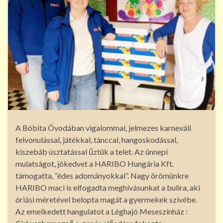
A Bóbita Óvodában vigalommal, jelmezes karneváli
felvonulással, játékkal, tánccal, hangoskodással,
kiszebáb úsztatással űztük a telet. Az ünnepi
mulatságot, jókedvet a HARIBO Hungária Kft.
támogatta, “édes adományokkal”. Nagy örömünkre
HARIBO maci is elfogadta meghívásunkat a bulira, aki
óriási méretével belopta magát a gyermekek szívébe.
Az emelkedett hangulatot a Léghajó Meseszínház :