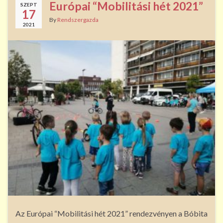
b
er
Európai “Mobilitási hét 2021”
SZEPT
o
17
By
Rendszergazda
2021
o
k
Az Európai “Mobilitási hét 2021” rendezvényen a Bóbita