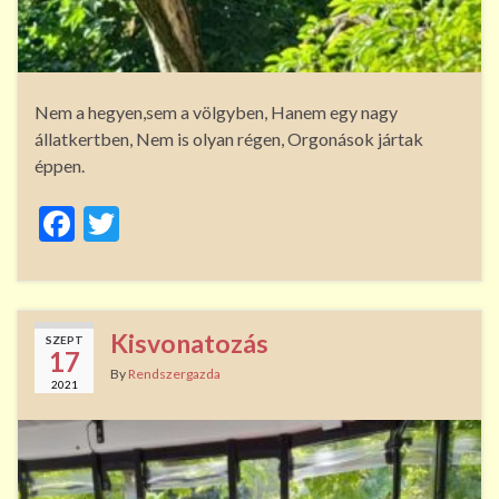
Nem a hegyen,sem a völgyben, Hanem egy nagy
állatkertben, Nem is olyan régen, Orgonások jártak
éppen.
F
T
ac
w
e
itt
b
er
Kisvonatozás
SZEPT
o
17
By
Rendszergazda
2021
o
k