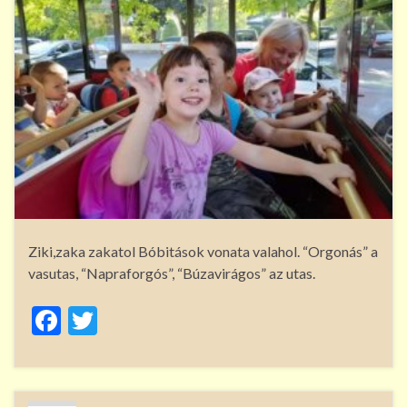
Ziki,zaka zakatol Bóbitások vonata valahol. “Orgonás” a
vasutas, “Napraforgós”, “Búzavirágos” az utas.
F
T
ac
w
e
itt