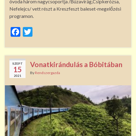
óvoda három nagycsoportja /Búzavirág,Csipkerózsa,
Nefelejcs/ vett részt a Kreszfeszt baleset-megelőzési
programon.
F
T
ac
w
e
itt
b
er
Vonatkirándulás a Bóbitában
SZEPT
o
15
By
Rendszergazda
2021
o
k