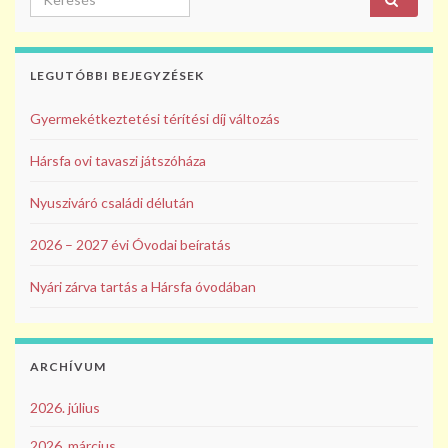
LEGUTÓBBI BEJEGYZÉSEK
Gyermekétkeztetési térítési díj változás
Hársfa ovi tavaszi játszóháza
Nyusziváró családi délután
2026 – 2027 évi Óvodai beíratás
Nyári zárva tartás a Hársfa óvodában
ARCHÍVUM
2026. július
2026. március