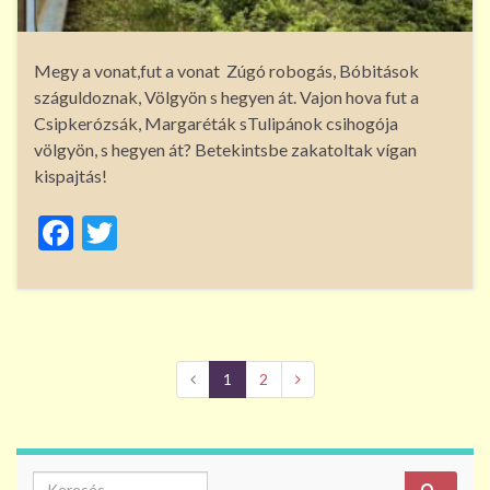
Megy a vonat,fut a vonat Zúgó robogás, Bóbitások
száguldoznak, Völgyön s hegyen át. Vajon hova fut a
Csipkerózsák, Margaréták sTulipánok csihogója
völgyön, s hegyen át? Betekintsbe zakatoltak vígan
kispajtás!
F
T
ac
w
e
itt
b
er
o
1
2
o
k
Search for: