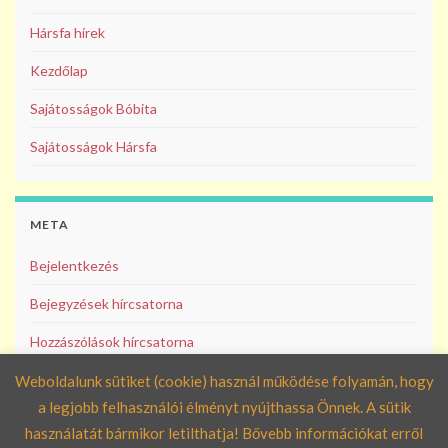
Hársfa hírek
Kezdőlap
Sajátosságok Bóbita
Sajátosságok Hársfa
META
Bejelentkezés
Bejegyzések hírcsatorna
Hozzászólások hírcsatorna
WordPress Magyarország
Weboldalunk sütiket (cookie) használ működése folyamán, hogy
a legjobb felhasználói élményt nyújthassa Önnek. A sütik
használatát bármikor letilthatja! Bővebb információkat erről