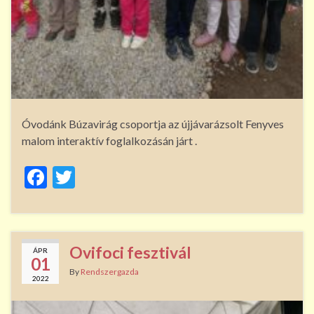
Óvodánk Búzavirág csoportja az újjávarázsolt Fenyves
malom interaktív foglalkozásán járt .
F
T
ac
w
e
itt
b
er
Ovifoci fesztivál
ÁPR
o
01
By
Rendszergazda
2022
o
k