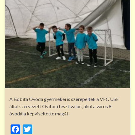
A Bóbita Óvoda gyermekei is szerepeltek a VFC USE
által szervezett Ovifoci fesztiválon, ahol a város 8
óvodája képviseltette magát.
F
T