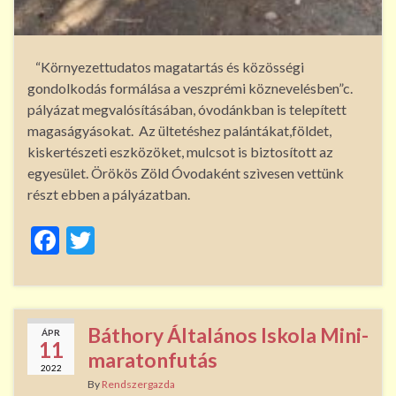
“Környezettudatos magatartás és közösségi
gondolkodás formálása a veszprémi köznevelésben”c.
pályázat megvalósításában, óvodánkban is telepített
magaságyásokat. Az ültetéshez palántákat,földet,
kiskertészeti eszközöket, mulcsot is biztosított az
egyesület. Örökös Zöld Óvodaként szìvesen vettünk
részt ebben a pályázatban.
F
T
ac
w
e
itt
b
er
Báthory Általános Iskola Mini-
ÁPR
o
11
maratonfutás
2022
o
By
Rendszergazda