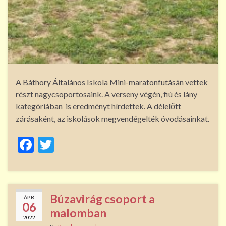
A Báthory Általános Iskola Mini-maratonfutásán vettek
részt nagycsoportosaink. A verseny végén, fiú és lány
kategóriában is eredményt hírdettek. A délelőtt
zárásaként, az iskolások megvendégelték óvodásainkat.
F
T
ac
w
e
itt
b
er
Búzavirág csoport a
ÁPR
o
06
malomban
2022
o