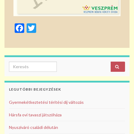
F
T
ac
w
e
itt
b
er
o
Search for:
o
k
LEGUTÓBBI BEJEGYZÉSEK
Gyermekétkeztetési térítési díj változás
Hársfa ovi tavaszi játszóháza
Nyusziváró családi délután