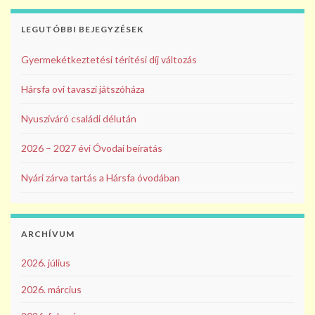
k
LEGUTÓBBI BEJEGYZÉSEK
Gyermekétkeztetési térítési díj változás
Hársfa ovi tavaszi játszóháza
Nyusziváró családi délután
2026 – 2027 évi Óvodai beíratás
Nyári zárva tartás a Hársfa óvodában
ARCHÍVUM
2026. július
2026. március