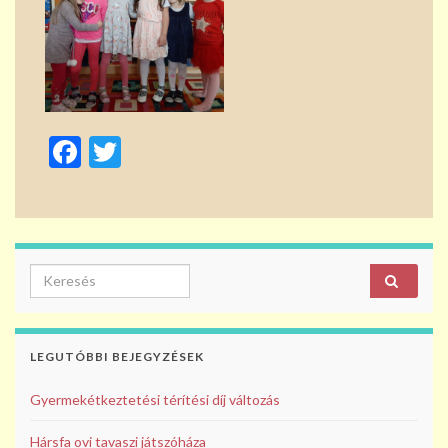
F
T
ac
w
e
itt
b
er
o
Search for:
o
k
LEGUTÓBBI BEJEGYZÉSEK
Gyermekétkeztetési térítési díj változás
Hársfa ovi tavaszi játszóháza