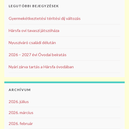
k
LEGUTÓBBI BEJEGYZÉSEK
Gyermekétkeztetési térítési díj változás
Hársfa ovi tavaszi játszóháza
Nyusziváró családi délután
2026 – 2027 évi Óvodai beíratás
Nyári zárva tartás a Hársfa óvodában
ARCHÍVUM
2026. július
2026. március
2026. február