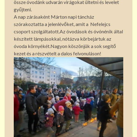
össze óvodánk udvarán virágokat ültetni és levelet
gyűjteni.
A nap zárásaként Márton napi táncház
szórakoztatta a jelenlévőket, amit a Nefelejcs
csoport szolgáltatott.Az óvodások és óvónénik által
készített lámpásokkal, nótázva körbejártuk az
óvoda környékét.Nagyon köszönjük a sok segítő
kezet és a részvételt a dalos felvonuláson!