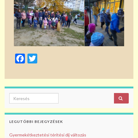
F
T
ac
w
e
itt
b
er
o
Search for:
o
k
LEGUTÓBBI BEJEGYZÉSEK
Gyermekétkeztetési térítési díj változás