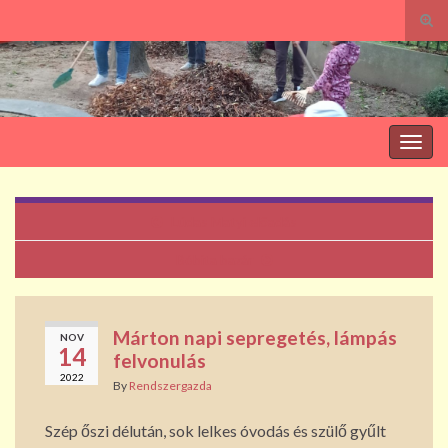
Tog
sear
Search for:
for
Togg
navig
Lúdas Matyi előadás
Bóbita bazár
Márton napi sepregetés, lámpás
NOV
14
felvonulás
2022
By
Rendszergazda
Szép őszi délután, sok lelkes óvodás és szülő gyűlt