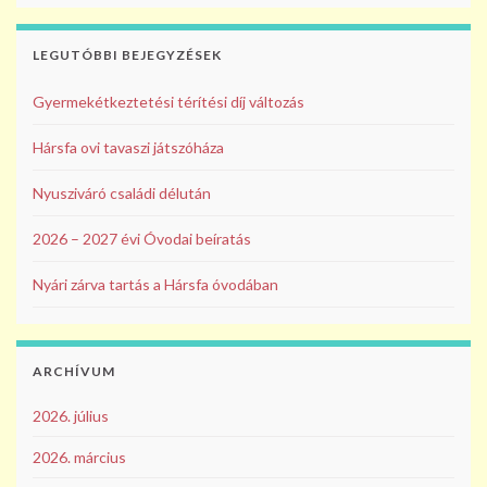
o
k
LEGUTÓBBI BEJEGYZÉSEK
Gyermekétkeztetési térítési díj változás
Hársfa ovi tavaszi játszóháza
Nyusziváró családi délután
2026 – 2027 évi Óvodai beíratás
Nyári zárva tartás a Hársfa óvodában
ARCHÍVUM
2026. július
2026. március