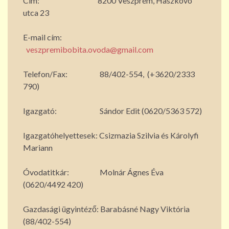
Cím: 8200 Veszprém, Haszkovó
utca 23
E-mail cím:
veszpremibobita.ovoda@gmail.com
Telefon/Fax: 88/402-554, (+3620/2333
790)
Igazgató: Sándor Edit (0620/5363 572)
Igazgatóhelyettesek: Csizmazia Szilvia és Károlyfi
Mariann
Óvodatitkár: Molnár Ágnes Éva
(0620/4492 420)
Gazdasági ügyintéző: Barabásné Nagy Viktória
(88/402-554)