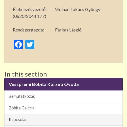
Élelmezésvezető: Molnár-Takács Gyöngyi
(0620/2044 177)
Rendszergazda: Farkas László
F
T
ac
w
e
itt
b
er
In this section
o
Veszprémi Bóbita Körzeti Óvoda
o
k
Bemutatkozás
Bóbita Galéria
Kapcsolat