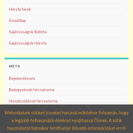
Hársfa hírek
Kezdőlap
Sajátosságok Bóbita
Sajátosságok Hársfa
META
Bejelentkezés
Bejegyzések hírcsatorna
Hozzászólások hírcsatorna
WordPress Magyarország
Weboldalunk sütiket (cookie) használ működése folyamán, hogy
a legjobb felhasználói élményt nyújthassa Önnek. A sütik
használatát bármikor letilthatja! Bővebb információkat erről