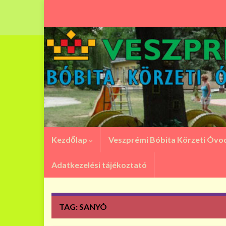
Kezdőlap
Veszprémi Bóbita Körzeti Óv
Adatkezelési tájékoztató
TAG:
SANYÓ