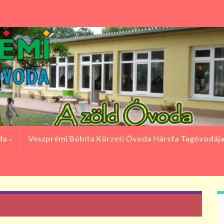
oda
Veszprémi Bóbita Körzeti Óvoda Hársfa Tagóvodáj