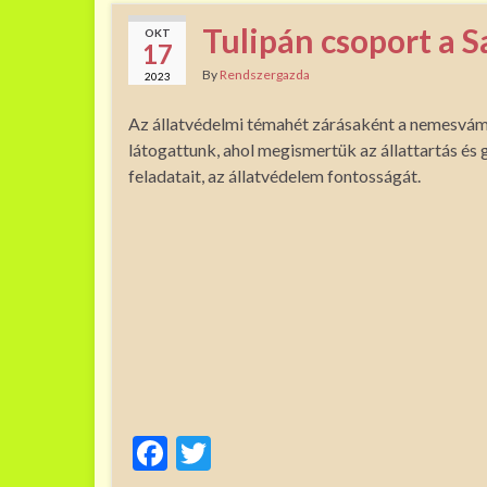
Tulipán csoport a 
OKT
17
By
Rendszergazda
2023
Az állatvédelmi témahét zárásaként a nemesvám
látogattunk, ahol megismertük az állattartás és
feladatait, az állatvédelem fontosságát.
F
T