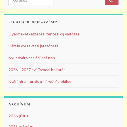
o
k
LEGUTÓBBI BEJEGYZÉSEK
Gyermekétkeztetési térítési díj változás
Hársfa ovi tavaszi játszóháza
Nyusziváró családi délután
2026 – 2027 évi Óvodai beíratás
Nyári zárva tartás a Hársfa óvodában
ARCHÍVUM
2026. július
2026. március