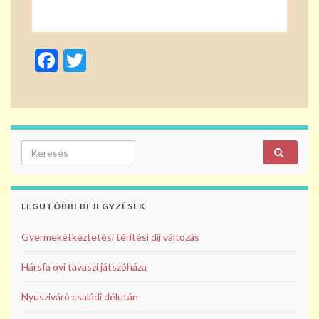
F
T
ac
w
e
itt
b
er
o
Search for:
o
k
LEGUTÓBBI BEJEGYZÉSEK
Gyermekétkeztetési térítési díj változás
Hársfa ovi tavaszi játszóháza
Nyusziváró családi délután