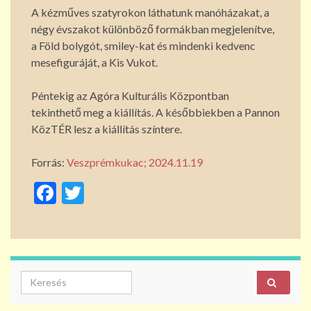
A kézműves szatyrokon láthatunk manóházakat, a
négy évszakot különböző formákban megjelenítve,
a Föld bolygót, smiley-kat és mindenki kedvenc
mesefiguráját, a Kis Vukot.
Péntekig az Agóra Kulturális Központban
tekinthető meg a kiállítás. A későbbiekben a Pannon
KözTÉR lesz a kiállítás színtere.
Forrás:
Veszprémkukac; 2024.11.19
F
T
ac
w
e
itt
b
er
o
Search for:
o