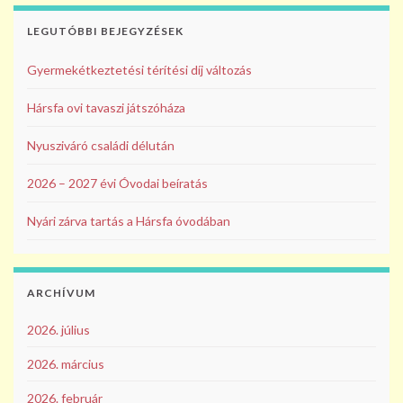
k
LEGUTÓBBI BEJEGYZÉSEK
Gyermekétkeztetési térítési díj változás
Hársfa ovi tavaszi játszóháza
Nyusziváró családi délután
2026 – 2027 évi Óvodai beíratás
Nyári zárva tartás a Hársfa óvodában
ARCHÍVUM
2026. július
2026. március
2026. február