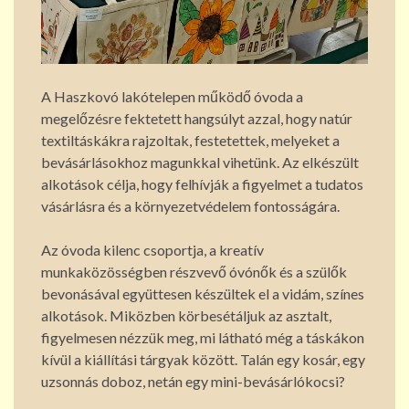
A Haszkovó lakótelepen működő óvoda a
megelőzésre fektetett hangsúlyt azzal, hogy natúr
textiltáskákra rajzoltak, festetettek, melyeket a
bevásárlásokhoz magunkkal vihetünk. Az elkészült
alkotások célja, hogy felhívják a figyelmet a tudatos
vásárlásra és a környezetvédelem fontosságára.
Az óvoda kilenc csoportja, a kreatív
munkaközösségben részvevő óvónők és a szülők
bevonásával együttesen készültek el a vidám, színes
alkotások. Miközben körbesétáljuk az asztalt,
figyelmesen nézzük meg, mi látható még a táskákon
kívül a kiállítási tárgyak között. Talán egy kosár, egy
uzsonnás doboz, netán egy mini-bevásárlókocsi?