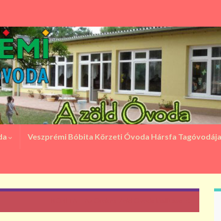
oda
Veszprémi Bóbita Körzeti Óvoda Hársfa Tagóvodáj
BÓBITA – Az Örökös Zöld Óvoda kiállítása