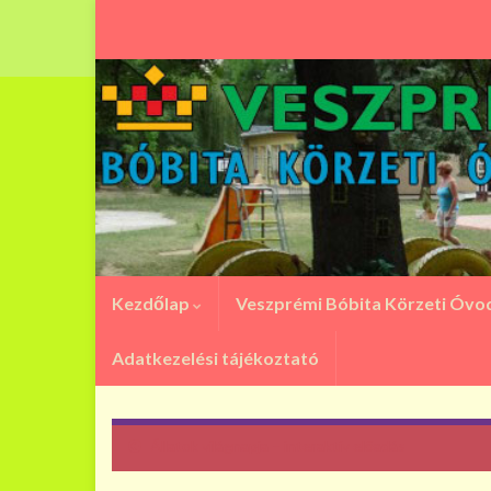
Kezdőlap
Veszprémi Bóbita Körzeti Óv
Adatkezelési tájékoztató
Állatok világnapja – interaktív előadás