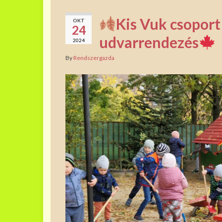
Kis Vuk csoport 
OKT
24
udvarrendezés
2024
By
Rendszergazda