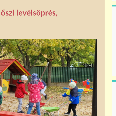
őszi levélsöprés,