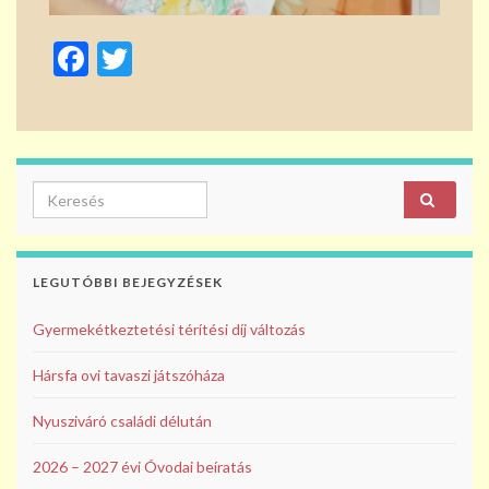
F
T
ac
w
e
itt
b
er
o
Search for:
o
k
LEGUTÓBBI BEJEGYZÉSEK
Gyermekétkeztetési térítési díj változás
Hársfa ovi tavaszi játszóháza
Nyusziváró családi délután
2026 – 2027 évi Óvodai beíratás