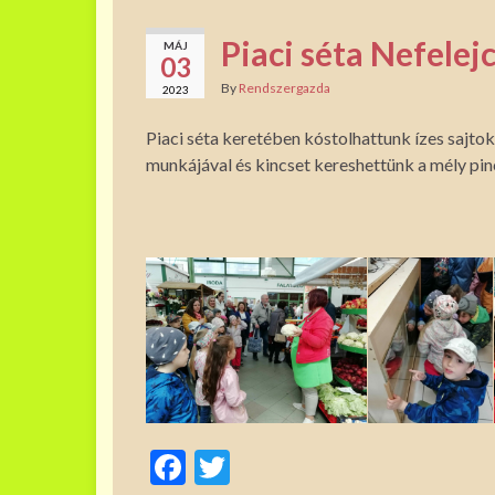
Piaci séta Nefelej
MÁJ
03
By
Rendszergazda
2023
Piaci séta keretében kóstolhattunk ízes sajto
munkájával és kincset kereshettünk a mély pi
F
T