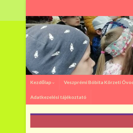
Kezdőlap
Veszprémi Bóbita Körzeti Óv
Adatkezelési tájékoztató
Ovifoci fesztivál