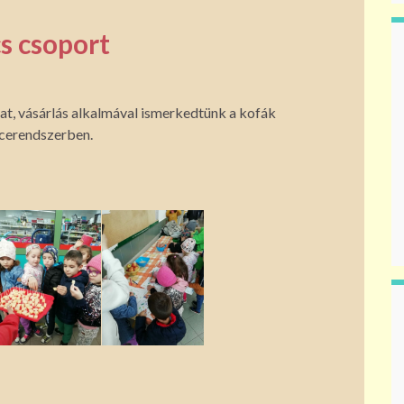
cs csoport
kat, vásárlás alkalmával ismerkedtünk a kofák
ncerendszerben.