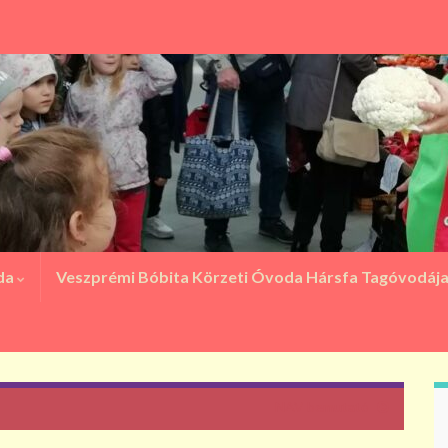
oda
Veszprémi Bóbita Körzeti Óvoda Hársfa Tagóvodáj
NAV bemutató