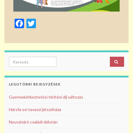
F
T
ac
w
e
itt
b
er
o
Search for:
o
k
LEGUTÓBBI BEJEGYZÉSEK
Gyermekétkeztetési térítési díj változás
Hársfa ovi tavaszi játszóháza
Nyusziváró családi délután