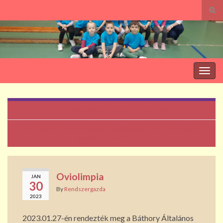
Tog
sear
Search for:
for
Togg
navig
Európai hulladékcsökkentési hét (videó!)
Szemléletformálás a hulladékgazdálkodás és a körforgásos
gazdaság területén
Oviolimpia
JAN
30
By
Rendszergazda
2023
2023.01.27-én rendezték meg a Báthory Általános