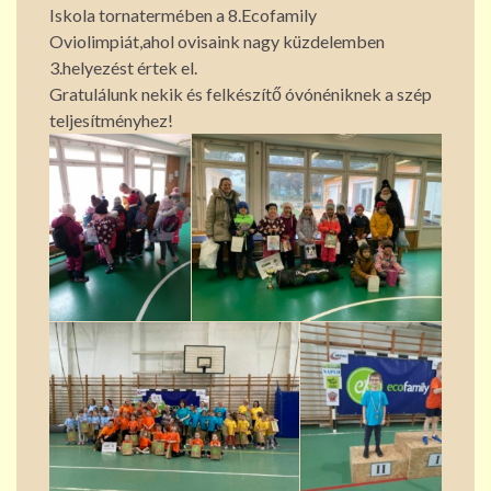
Iskola tornatermében a 8.Ecofamily
Oviolimpiát,ahol ovisaink nagy küzdelemben
3.helyezést értek el.
Gratulálunk nekik és felkészítő óvónéniknek a szép
teljesítményhez!