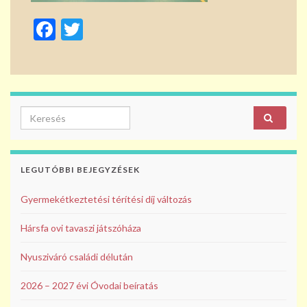
F
T
ac
w
e
itt
b
er
o
Search for:
o
k
LEGUTÓBBI BEJEGYZÉSEK
Gyermekétkeztetési térítési díj változás
Hársfa ovi tavaszi játszóháza
Nyusziváró családi délután
2026 – 2027 évi Óvodai beíratás