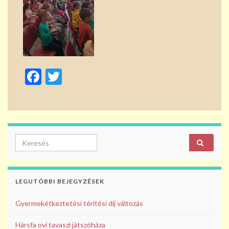
F
T
ac
w
e
itt
b
er
o
Search for:
o
k
LEGUTÓBBI BEJEGYZÉSEK
Gyermekétkeztetési térítési díj változás
Hársfa ovi tavaszi játszóháza