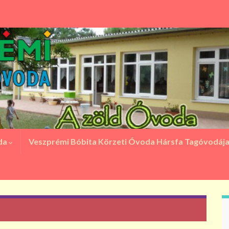
oda
Veszprémi Bóbita Körzeti Óvoda Hársfa Tagóvodáj