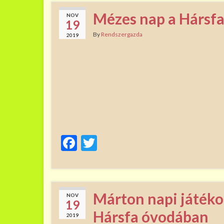
Mézes nap a Hársf
NOV
19
By
Rendszergazda
2019
F
T
ac
w
e
itt
b
er
Márton napi játékok
NOV
o
19
Hársfa óvodában
2019
o