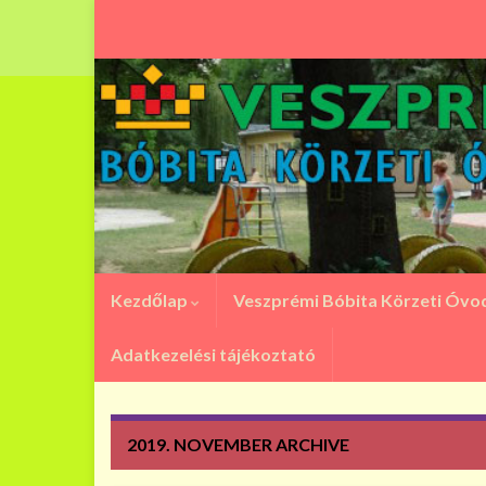
Kezdőlap
Veszprémi Bóbita Körzeti Óv
Adatkezelési tájékoztató
2019. NOVEMBER
ARCHIVE